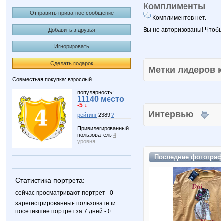
Комплименты
Отправить приватное сообщение
Комплиментов нет.
Вы не авторизованы! Чтоб
Добавить в друзья
Игнорировать
Сделать подарок
Метки лидеров
Совместная покупка: взрослый
популярность:
11140 место
-5 ↓
Интервью
рейтинг
2389
?
Привилегированный
пользователь
4
уровня
Последние
фотогра
Статистика портрета:
сейчас просматривают портрет - 0
зарегистрированные пользователи
посетившие портрет за 7 дней - 0